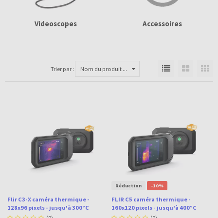
Videoscopes
Accessoires
Trier par :
Nom du produit ...
Réduction
-10%
Flir C3-X caméra thermique -
FLIR C5 caméra thermique -
128x96 pixels - jusqu'à 300°C
160x120 pixels - jusqu'à 400°C





(0)





(0)