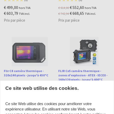
€ 499,00
€ 552,60
€ 614,00
hors TVA
hors TVA
€ 603,79
€ 668,65
€ 742,94
TVA incl.
TVA incl.
Prix par pièce
Prix par pièce
Flir C8 caméra thermique -
FLIR Cx5 caméra thermique -
320x240 pixels - jusqu'à 450°C
zones d'explosion - ATEX - IECEX -
160x120 pixels - jusqu'à 400°C





(0)





(0)
Ce site web utilise des cookies.
€ 899,00
€ 2.049,00
hors TVA
hors TVA
€ 1.087,79
€ 2.479,29
TVA incl.
TVA incl.
Ce site Web utilise des cookies pour améliorer votre
Prix par pièce
Prix par pièce
expérience utilisateur.
En utilisant notre site Web, vous