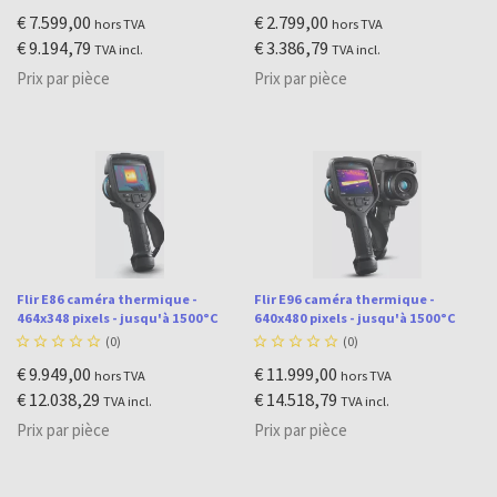
€ 7.599,00
€ 2.799,00
hors TVA
hors TVA
€ 9.194,79
€ 3.386,79
TVA incl.
TVA incl.
Prix par pièce
Prix par pièce
Flir E86 caméra thermique -
Flir E96 caméra thermique -
464x348 pixels - jusqu'à 1500°C
640x480 pixels - jusqu'à 1500°C





(0)





(0)
€ 9.949,00
€ 11.999,00
hors TVA
hors TVA
€ 12.038,29
€ 14.518,79
TVA incl.
TVA incl.
Prix par pièce
Prix par pièce