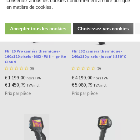
consentez à tous les cookies conformément à notre politique
en matière de cookies.
Accepter tous les cookies
Choisissez vos cookies
Flir E5 Pro caméra thermique -
Flir E52 caméra thermique -
160x120 pixels - MSX - Wifi - Ignite
240x180 pixels - jusqu'à 550°C
Cloud





(0)





(0)
€ 1.199,00
€ 4.199,00
hors TVA
hors TVA
€ 1.450,79
€ 5.080,79
TVA incl.
TVA incl.
Prix par pièce
Prix par pièce