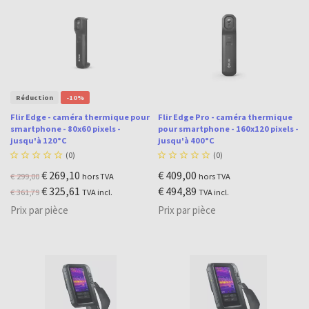
Réduction
-10%
Flir Edge - caméra thermique pour
Flir Edge Pro - caméra thermique
smartphone - 80x60 pixels -
pour smartphone - 160x120 pixels -
jusqu'à 120°C
jusqu'à 400°C





(0)





(0)
€ 269,10
€ 409,00
€ 299,00
hors TVA
hors TVA
€ 325,61
€ 494,89
€ 361,79
TVA incl.
TVA incl.
Prix par pièce
Prix par pièce