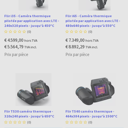
Flir i35 - Caméra thermique
Flir i65 - Caméra thermique
pilotée par application avec LTE -
pilotée par application avec LTE -
240x320 pixels - jusqu'à 450°C
480x640 pixels - jusqu'à 550°C





(0)





(0)
€ 4.599,00
€ 7.349,00
hors TVA
hors TVA
€ 5.564,79
€ 8.892,29
TVA incl.
TVA incl.
Prix par pièce
Prix par pièce
Flir T530 caméra thermique -
Flir T540 caméra thermique -
320x240 pixels - jusqu'à 650°C
464x384 pixels - jusqu'à 1500°C





(0)





(0)