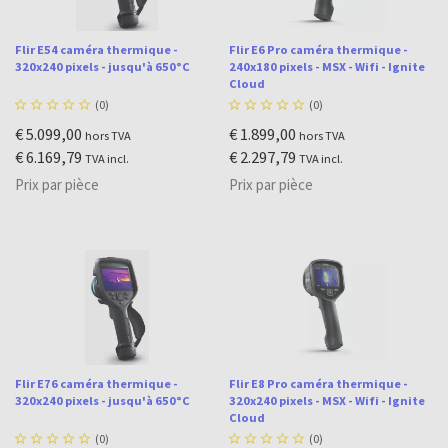
Flir E54 caméra thermique -
Flir E6 Pro caméra thermique -
320x240 pixels - jusqu'à 650°C
240x180 pixels - MSX - Wifi - Ignite
Cloud





(0)





(0)
€ 5.099,00
€ 1.899,00
hors TVA
hors TVA
€ 6.169,79
€ 2.297,79
TVA incl.
TVA incl.
Prix par pièce
Prix par pièce
Flir E76 caméra thermique -
Flir E8 Pro caméra thermique -
320x240 pixels - jusqu'à 650°C
320x240 pixels - MSX - Wifi - Ignite
Cloud





(0)





(0)